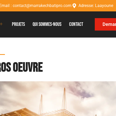
Email : contact@marrakechbatipro.com
Adresse: Laayoune
Projets
Qui sommes-nous
Contact
Demand
ros oeuvre