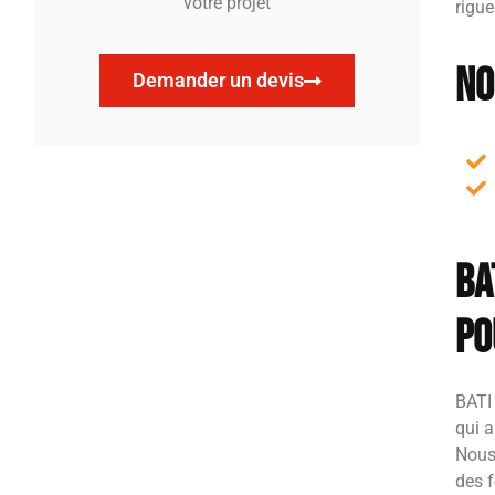
votre projet
rigue
No
Demander un devis
BA
po
BATI
qui a
Nous
des f