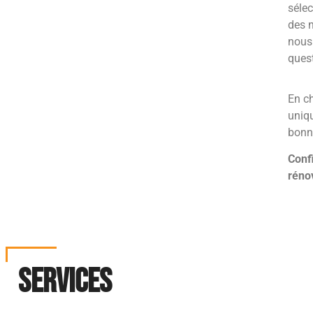
sélec
des 
nous
ques
En c
uniqu
bonne
Conf
réno
SERVICES