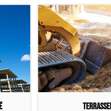
TERRASSE
É