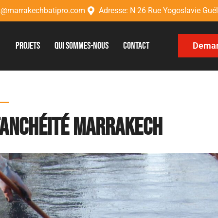
ct@marrakechbatipro.com
Adresse: N 26 Rue Yogoslavie Gué
Projets
Qui sommes-nous
Contact
Demand
tanchéité marrakech