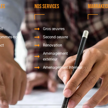
les
Nos services
Marrakec
il
Gros œuvres
sommes-nous
Second oeuvre
act
Rénovation
Aménagement
extérieur
Amenagement Interieur