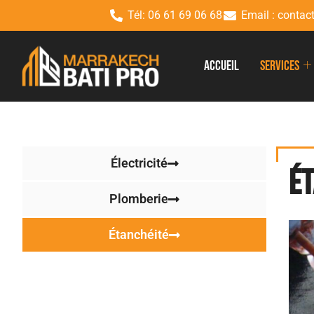
Tél: 06 61 69 06 68
Email : conta
Accueil
Services
Électricité
é
Plomberie
Étanchéité