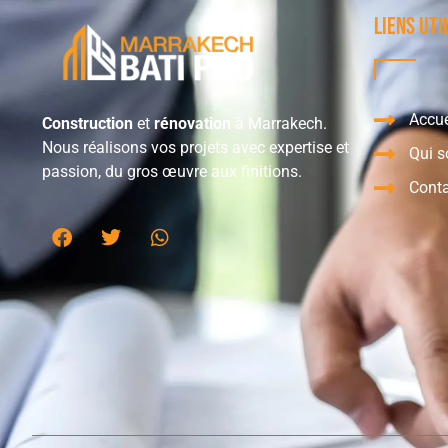
Liens uti
Accue
Construction
et
rénovation
à Marrakech.
Nous réalisons vos projets avec expertise et
Qui 
passion, du gros œuvre aux finitions.
Cont