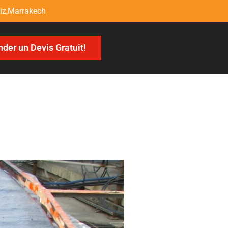
liz,Marrakech
er un Devis Gratuit!