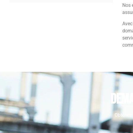
Nos 
assur
Ave
domai
servi
comme
Dema
Obtenez u