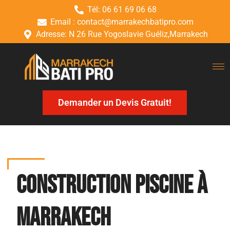
Tél: 06 61 69 06 68
Email : contact@marrakechbatipro.com
Adresse: N 26 Rue Yogoslavie Guéliz,Marrakech
Demander un Devis Gratuit!
Construction piscine à
Marrakech